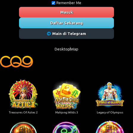
Remember Me
Masuk
Daftar Sekarang
Main di Telegram
Desktop
Wap
Treasures Of Aztec 2
Mahjong Wilds 3
Legacy of Olympus