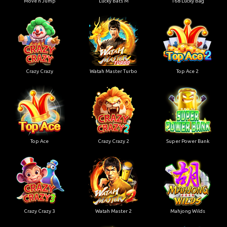
Move n Jump
Lucky Bats M
168 Lucky Bag
Crazy Crazy
Watah Master Turbo
Top Ace 2
Top Ace
Crazy Crazy 2
Super Power Bank
Crazy Crazy 3
Watah Master 2
Mahjong Wilds