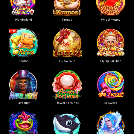
Wonderland
Kronos
Wheel Money
6 Toros
Flying Cai Shen
Gu Gu Gu 2
Rave High
Flower Fortunes
So Sweet