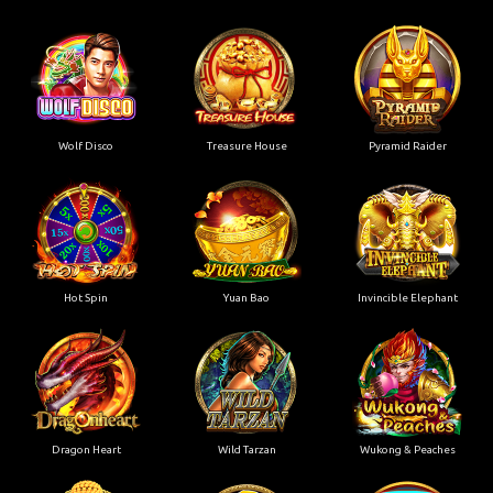
Wolf Disco
Treasure House
Pyramid Raider
Hot Spin
Yuan Bao
Invincible Elephant
Dragon Heart
Wild Tarzan
Wukong & Peaches