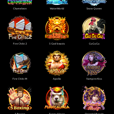
Chameleon
WaterWorld
Snow Queen
Fire Chibi 2
5 God beasts
GuGuGu
Fire Chibi M
Apollo
Vampire Kiss
5 Boxing
Funny Alpaca
Oriental Beauty