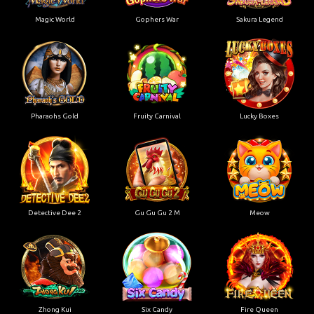
Magic World
Gophers War
Sakura Legend
Pharaohs Gold
Fruity Carnival
Lucky Boxes
Detective Dee 2
Gu Gu Gu 2 M
Meow
Zhong Kui
Six Candy
Fire Queen