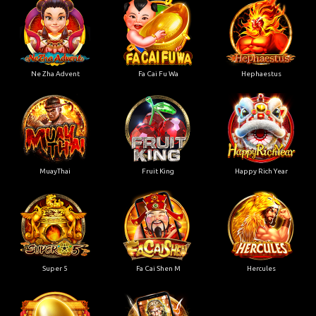
Ne Zha Advent
Fa Cai Fu Wa
Hephaestus
MuayThai
Fruit King
Happy Rich Year
Super 5
Fa Cai Shen M
Hercules