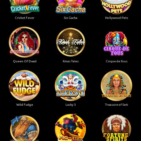
Cricket Fever
Six Gacha
Hollywood Pets
Queen Of Dead
Xmas Tales
Cirque de fous
Wild Fudge
Lucky 3
Treasure of Seti