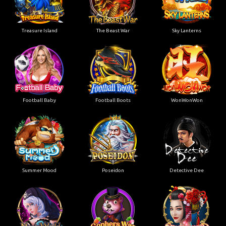
Treasure Island
The Beast War
Sky Lanterns
Football Baby
Football Boots
WonWonWon
Summer Mood
Poseidon
Detective Dee