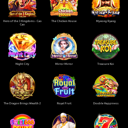
Hero of the 3 Kingdoms - Cao
The Chicken House
Myeong Ryang
Cao
Night City
Mirror Mirror
Treasure Koi
The Dragon Brings Wealth 2
Royal Fruit
Double Happiness