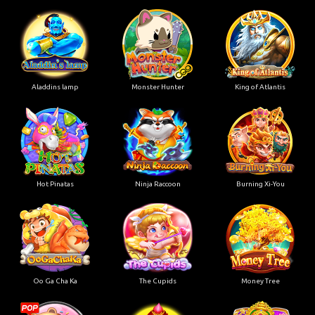
Aladdins lamp
Monster Hunter
King of Atlantis
Hot Pinatas
Ninja Raccoon
Burning Xi-You
Oo Ga Cha Ka
The Cupids
Money Tree