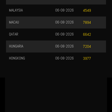
MALAYSIA
06-08-2026
4549
MACAU
06-08-2026
7894
QATAR
06-08-2026
6642
HUNGARIA
06-08-2026
7204
HONGKONG
06-08-2026
3977