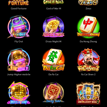
Good Fortune
God of War M
Zeus
Fly Out
Disco Night M
Da Hong Zhong
Jump Higher mobile
Da Fa Cai
Fa Cai Shen 2