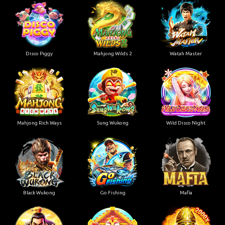
Disco Piggy
Mahjong Wilds 2
Watah Master
Mahjong Rich Ways
Sung Wukong
Wild Disco Night
Black Wukong
Go Fishing
Mafia