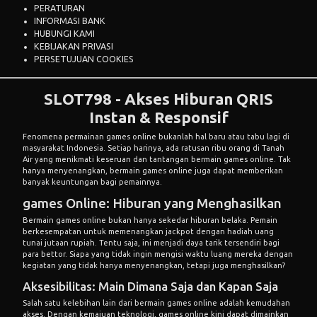
PERATURAN
INFORMASI BANK
HUBUNGI KAMI
KEBIJAKAN PRIVASI
PERSETUJUAN COOKIES
SLOT798 - Akses Hiburan QRIS
Instan & Responsif
Fenomena permainan
games online
bukanlah hal baru atau tabu lagi di
masyarakat Indonesia. Setiap harinya, ada ratusan ribu orang di Tanah
Air yang menikmati keseruan dan tantangan bermain games online. Tak
hanya menyenangkan, bermain games online juga dapat memberikan
banyak keuntungan bagi pemainnya.
games Online: Hiburan yang Menghasilkan
Bermain games online bukan hanya sekedar hiburan belaka. Pemain
berkesempatan untuk memenangkan jackpot dengan hadiah uang
tunai jutaan rupiah. Tentu saja, ini menjadi daya tarik tersendiri bagi
para bettor. Siapa yang tidak ingin mengisi waktu luang mereka dengan
kegiatan yang tidak hanya menyenangkan, tetapi juga menghasilkan?
Aksesibilitas: Main Dimana Saja dan Kapan Saja
Salah satu kelebihan lain dari bermain games online adalah kemudahan
akses. Dengan kemajuan teknologi, games online kini dapat dimainkan