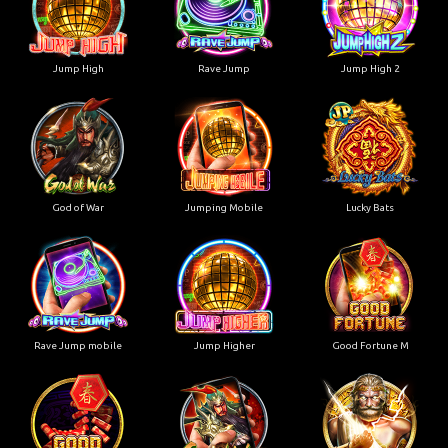
Jump High
Rave Jump
Jump High 2
God of War
Jumping Mobile
Lucky Bats
Rave Jump mobile
Jump Higher
Good Fortune M