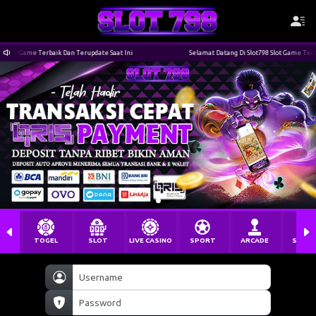
t Game Terbaik Dan Terupdate Saat Ini
Selamat Datang Di Slot798 Slot Game Terbaik D
TOGEL
SLOT
LIVE CASINO
SPORT
ARCADE
SABU